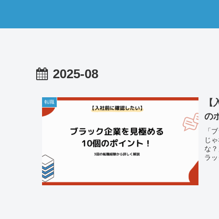
2025-08
【
転職
の
「ブ
じゃ
な？
ラッ